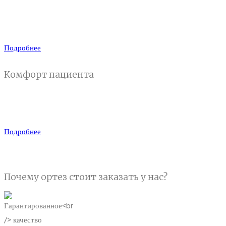
Толщина изделия 3 мм - можно одевать под одежду и
обувь. Легкий вес, 100-200 грамм.
Подробнее
Комфорт пациента
Прекрасно вентилируются и отводит влагу. Легко
снимать для осуществления осмотра врачом.
Подробнее
Почему ортез стоит
заказать у нас?